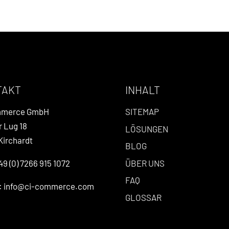
TAKT
INHALT
mmerce GmbH
SITEMAP
r Lug 18
LÖSUNGEN
Kirchardt
BLOG
ÜBER UNS
49 (0) 7266 915 1072
FAQ
l: info@ci-commerce.com
GLOSSAR