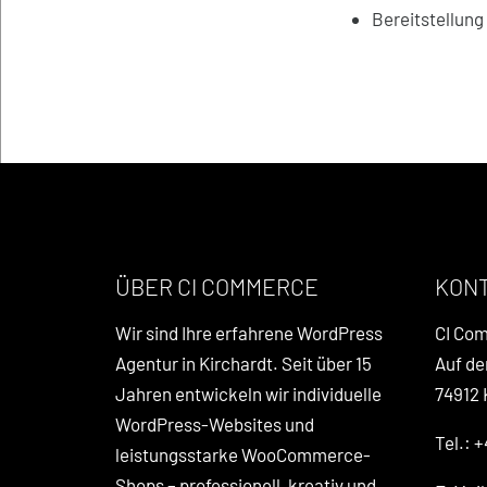
Bereitstellun
ÜBER CI COMMERCE
KON
Wir sind Ihre erfahrene WordPress
CI Co
Agentur in Kirchardt. Seit über 15
Auf de
Jahren entwickeln wir individuelle
74912 
WordPress-Websites und
Tel.: +
leistungsstarke WooCommerce-
Shops – professionell, kreativ und