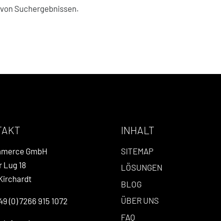
g von Suchergebnissen.
TAKT
INHALT
mmerce GmbH
SITEMAP
r Lug 18
LÖSUNGEN
Kirchardt
BLOG
ÜBER UNS
49 (0) 7266 915 1072
FAQ