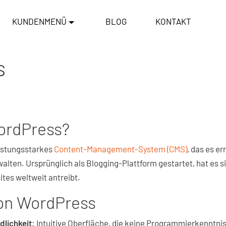
KUNDENMENÜ
BLOG
KONTAKT
s
ordPress?
eistungsstarkes
Content-Management-System (CMS)
, das es e
walten. Ursprünglich als Blogging-Plattform gestartet, hat es s
tes weltweit antreibt.
von WordPress
dlichkeit
: Intuitive Oberfläche, die keine Programmierkenntnis