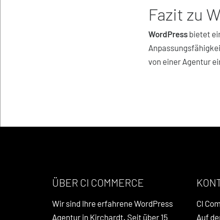
Fazit zu 
WordPress
bietet ei
Anpassungsfähigkeit
von einer Agentur e
ÜBER CI COMMERCE
KON
Wir sind Ihre erfahrene WordPress
CI Co
Agentur in Kirchardt. Seit über 15
Auf de