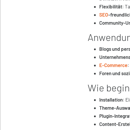
Flexibilität
: T
SEO
-freundlic
Community-Un
Anwendun
Blogs und per
Unternehmens
E-Commerce
:
Foren und soz
Wie begin
Installation
: E
Theme-Auswa
Plugin-Integra
Content-Erste