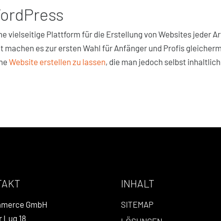
WordPress
ne vielseitige Plattform für die Erstellung von Websites jeder 
 machen es zur ersten Wahl für Anfänger und Profis gleichermaß
ine
Website erstellen zu lassen
, die man jedoch selbst inhaltlic
TAKT
INHALT
mmerce GmbH
SITEMAP
r Lug 18
LÖSUNGEN