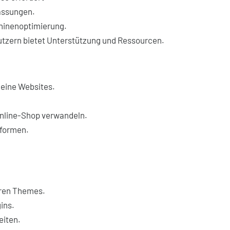
assungen.
chinenoptimierung.
utzern bietet Unterstützung und Ressourcen.
kleine Websites.
Online-Shop verwandeln.
tformen.
aren Themes.
ins.
eiten.