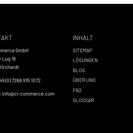
TAKT
INHALT
mmerce GmbH
SITEMAP
r Lug 18
LÖSUNGEN
Kirchardt
BLOG
ÜBER UNS
49 (0) 7266 915 1072
FAQ
l: info@ci-commerce.com
GLOSSAR