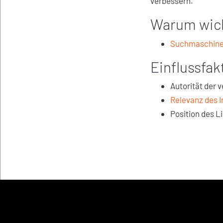
verbessern.
Warum wic
Suchmaschin
Einflussfak
Autorität der 
Relevanz des I
Position des Li