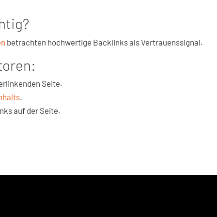
htig?
en
betrachten hochwertige Backlinks als Vertrauenssignal.
toren:
verlinkenden Seite.
nhalts
.
nks auf der Seite.