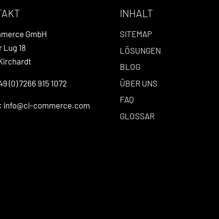
TAKT
INHALT
mmerce GmbH
SITEMAP
r Lug 18
LÖSUNGEN
Kirchardt
BLOG
ÜBER UNS
49 (0) 7266 915 1072
FAQ
l: info@ci-commerce.com
GLOSSAR