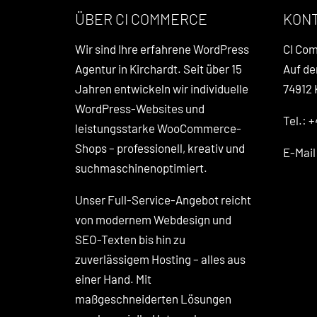
ÜBER CI COMMERCE
KON
Wir sind Ihre erfahrene WordPress
CI Co
Agentur in Kirchardt. Seit über 15
Auf de
Jahren entwickeln wir individuelle
74912 
WordPress-Websites und
Tel.: +
leistungsstarke WooCommerce-
Shops – professionell, kreativ und
E-Mai
suchmaschinenoptimiert.
Unser Full-Service-Angebot reicht
von modernem Webdesign und
SEO-Texten bis hin zu
zuverlässigem Hosting – alles aus
einer Hand. Mit
maßgeschneiderten Lösungen